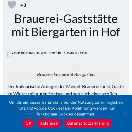
+3
Brauerei-Gaststätte
mit Biergarten in Hof
Brauereikneipe mit Biergarten.
Der kulinarische Ableger der Meinel-Brauerei lockt Gäste
im Winter mit guten Speisen und natürlich einer großen
Auswahl an Bieren. Im Sommer lädt zusätzlich der
Um Dir ein besseres Erlebnis bei der Nutzung zu ermöglichen
Biergarten ein.
nutz HofApp.de Cookies! Bei Ablehnung werden nur
funktionale Cookies gesammelt.
OK
Ablehnen
Datenschutzerklärung