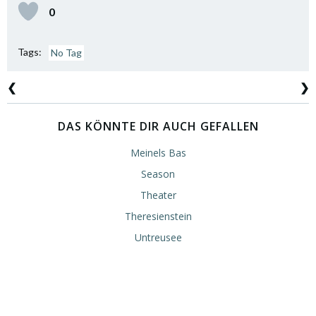
0
Tags:
No Tag
Post
Post
❮
❯
navigation
navigation
DAS KÖNNTE DIR AUCH GEFALLEN
Meinels Bas
Season
Theater
Theresienstein
Untreusee